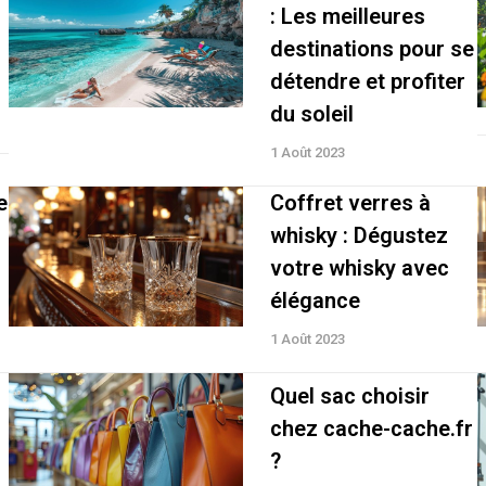
: Les meilleures
destinations pour se
détendre et profiter
du soleil
1 Août 2023
e
Coffret verres à
whisky : Dégustez
votre whisky avec
élégance
1 Août 2023
Quel sac choisir
chez cache-cache.fr
?