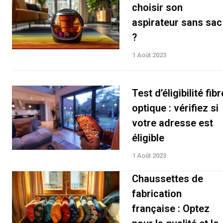
choisir son
aspirateur sans sac
?
1 Août 2023
Test d’éligibilité fibr
optique : vérifiez si
votre adresse est
éligible
1 Août 2023
Chaussettes de
fabrication
française : Optez